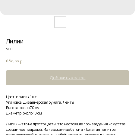
Лилии
SKU:
680,00
р.
Добавить в заказ
Цветы: лилия 1 шт.
Упаковка: Дизайнерская бумага, Ленты
Высота: около 70 см
Диаметр: около 10 см
Лилии — это не просто цветы, это настоящие произведения искусства,
созданные природой. Их изысканные бутоны и богатая палитра
оттенков способны украсить любой уголок вашего сада или стать